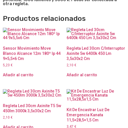
otra regleta.
Productos relacionados
Sensor Movimiento Move
Regleta Led 30cm C/Interruptor
Blanco Alcance 12m 180º Ip 44
Axinite 5w 6400k 450 Lm
9×5,5×6 Cm
3,5x30x2 Cm
5,23
€
2,10
€
Añadir al carrito
Añadir al carrito
Regleta Led 30cm Axinite T5 5w
Kit De Encastrar Luz De
450lm 3000k 3,5x30x2 Cm
Emergencia Kanata
2,10
€
11,5×28,5×1,5 Cm
3,47
€
Añadir al carrito