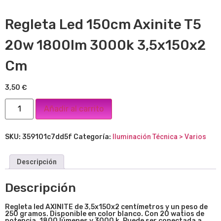
Regleta Led 150cm Axinite T5
20w 1800lm 3000k 3,5x150x2
Cm
3,50
€
Añadir al carrito
SKU:
359101c7dd5f
Categoría:
Iluminación Técnica > Varios
Descripción
Descripción
Regleta led AXINITE de 3,5x150x2 centímetros y un peso de
250 gramos. Disponible en color blanco. Con 20 watios de
potencia, 1800 lúmenes y 3000 k. Puede ser conectada a