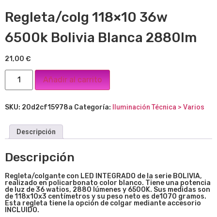
Regleta/colg 118×10 36w
6500k Bolivia Blanca 2880lm
21,00
€
Añadir al carrito
SKU:
20d2cf15978a
Categoría:
Iluminación Técnica > Varios
Descripción
Descripción
Regleta/colgante con LED INTEGRADO de la serie BOLIVIA,
realizado en policarbonato color blanco. Tiene una potencia
de luz de 36 watios, 2880 lúmenes y 6500K. Sus medidas son
de 118x10x3 centímetros y su peso neto es de1070 gramos.
Esta regleta tiene la opción de colgar mediante accesorio
INCLUIDO.