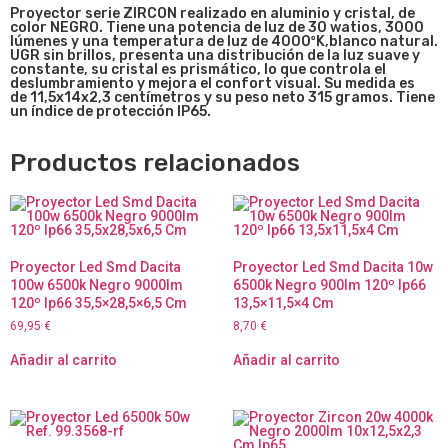
Proyector serie Z
IRCON realizado en aluminio y cristal, de
color NEGRO. Tiene una potencia de luz de 30 watios, 3000
lúmenes y una temperatura de luz de 4000ºK,blanco natural.
UGR sin brillos, presenta una distribución de la luz suave y
constante, su cristal es prismático, lo que controla el
deslumbramiento y mejora el confort visual. Su medida es
de
11,5x14x2,3
centímetros y su peso neto 315 gramos. Tiene
un índice de protección IP65.
Productos relacionados
Proyector Led Smd Dacita
Proyector Led Smd Dacita 10w
100w 6500k Negro 9000lm
6500k Negro 900lm 120º Ip66
120º Ip66 35,5×28,5×6,5 Cm
13,5×11,5×4 Cm
69,95
€
8,70
€
Añadir al carrito
Añadir al carrito