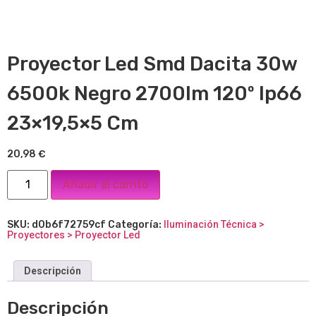
Proyector Led Smd Dacita 30w
6500k Negro 2700lm 120º Ip66
23×19,5×5 Cm
20,98
€
Añadir al carrito
SKU:
d0b6f72759cf
Categoría:
Iluminación Técnica >
Proyectores > Proyector Led
Descripción
Descripción