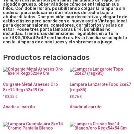
También destacan sus pantallas simulando un tejido de
algodón grueso, observándose cómo se entrelazan sus
hilos. Con doble florón, posibilitando colgar la lámpara sin
cadena, para colocar en dormitorios de techo bajo o
abuhardillados. Composición muy decorativa y elegante de
estilo clásico pero acorde con el nuevo estilo Vintage, ideal
para decorar salones, comedores, dormitorios y salas de
estar. Posee tres porta lámparas E14. Bombillas no
incluidas. Tiene unas dimensiones regulables en altura
de
73&lt,108x49x49
centímetros. Esta familia se completa
con la lámpara de cinco luces y el sobremesa a juego.
Productos relacionados
Colgante Metal Arneses Oro
Lampara Lanzarote Topo 2xe27
8xe14 Regx52x49 Cm
(regx85)
103,25
€
83,76
€
Añadir al carrito
Añadir al carrito