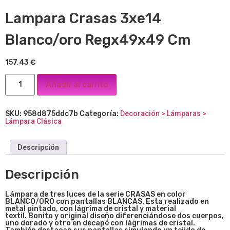
Lampara Crasas 3xe14
Blanco/oro Regx49x49 Cm
157,43
€
Añadir al carrito
SKU:
958d875ddc7b
Categoría:
Decoración > Lámparas >
Lámpara Clásica
Descripción
Descripción
Lámpara de tres luces de la serie CRASAS en color
BLANCO/ORO con pantallas BLANCAS. Esta realizado en
metal pintado, con lágrima de cristal y material
textil. Bonito y original diseño diferenciándose dos cuerpos,
uno dorado y otro en decapé con lágrimas de cristal.