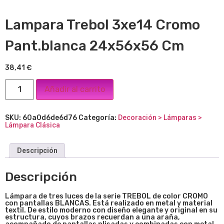
Lampara Trebol 3xe14 Cromo
Pant.blanca 24x56x56 Cm
38,41
€
Añadir al carrito
SKU:
60a0d6de6d76
Categoría:
Decoración > Lámparas >
Lámpara Clásica
Descripción
Descripción
Lámpara de tres luces de la
serie TREBOL
de color CROMO
con pantallas BLANCAS. Está realizado en metal y material
textil. De estilo moderno con diseño elegante y original en su
estructura, cuyos brazos recuerdan a una araña,