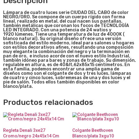
Descripción
Lámpara de cuatro luces
serie
CIUD
AD DEL CA
BO de color
NEGRO/ORO. Se compone de un cuerpo rígido con forma
lineal, r
ealizado en metal, del cual nacen sus pantallas,
también metálicas que coronan los focos de TECNOLOGÍA
LED INTEGRADO. Con una potencia de 24 watios y
1920 lúmenes. Tiene una temperatura de luz de 4000K (
blanco natural). Su original diseño ofrece una versión
sofisticada del estilo moderno, ideal para salones u hogares
con estilos decorativos afines, resultando una composición
muy elegante la combinación del negro y la terminación en
pan de oro, e incluso acorde con el nuevo estilo Industrial,
también idóneo para bares y zonas de trabajo. Su dimensión,
regulable en altura, es de
40&lt,62x85x15
centímetros. En
esta familia, podemos encontrar una amplia gama de
diseños como son el colgante de dos y tres luces, lámparas
de cuatro y cinco luces, sobremesas de una y dos luces y el
pie de salón. Todos ellos también disponibles en color
blanco/plata.
Productos relacionados
Regleta Denali 3xe27
Colgante Beethoven
Cromo/negro 24x45x14 Cm
Blanco/plata 3xgu10