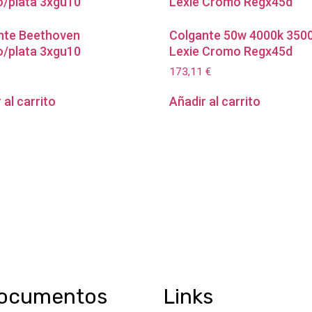
nte Beethoven
Colgante 50w 4000k 350
o/plata 3xgu10
Lexie Cromo Regx45d
173,11
€
 al carrito
Añadir al carrito
ocumentos
Links