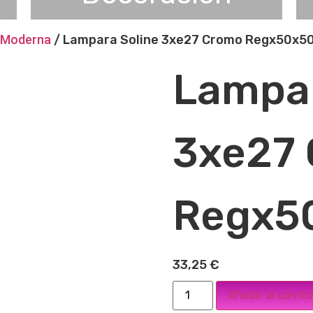
 Moderna
/ Lampara Soline 3xe27 Cromo Regx50x5
Lampar
3xe27
Regx5
33,25
€
Añadir al carrito