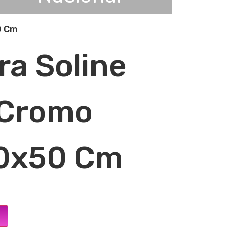
0 Cm
a Soline
 Cromo
0x50 Cm