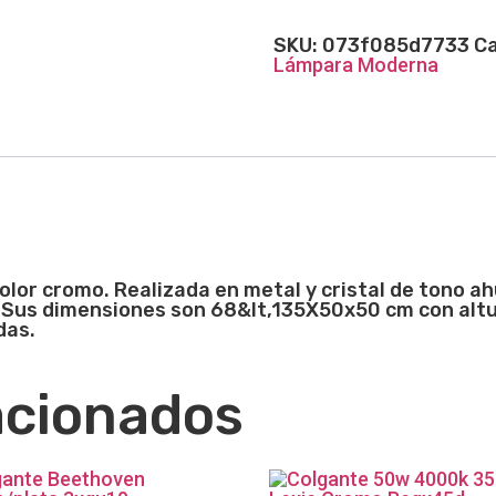
SKU:
073f085d7733
Ca
Lámpara Moderna
color cromo. Realizada en metal y cristal de tono 
. Sus dimensiones son
68&lt,135X50x50
cm con altu
das.
acionados