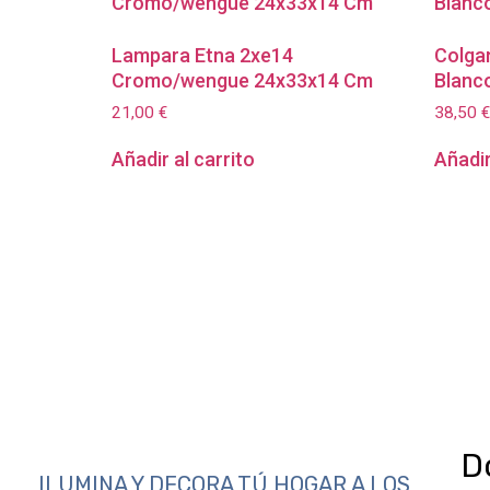
Lampara Etna 2xe14
Colga
Cromo/wengue 24x33x14 Cm
Blanc
21,00
€
38,50
€
Añadir al carrito
Añadir
D
ILUMINA Y DECORA TÚ HOGAR A LOS