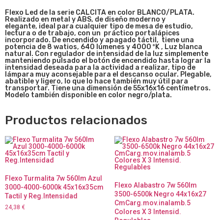
Flexo Led de la serie CALCITA en color BLANCO/PLATA.
Realizado en metal y ABS, de diseño moderno y
elegante, ideal para cualquier tipo de mesa de estudio,
lectura o de trabajo, con un práctico portalápices
incorporado. De encendido y apagado táctil, tiene una
potencia de 8 watios, 640 lúmenes y 4000 ºK , Luz blanca
natural. Con regulador de intensidad de la luz simplemente
manteniendo pulsado el botón de encendido hasta lograr la
intensidad deseada para la actividad a realizar, tipo de
lámpara muy aconsejable para el descanso ocular. Plegable,
abatible y ligero, lo que lo hace también muy útil para
transportar. Tiene una dimensión de 55x16x16 centímetros.
Modelo también disponible en color negro/plata.
Productos relacionados
Flexo Turmalita 7w 560lm Azul
Flexo Alabastro 7w 560lm
3000-4000-6000k 45x16x35cm
3500-6500k Negro 44x16x27
Tactil y Reg.Intensidad
CmCarg.mov.inalamb.5
24,38
€
Colores X 3 Intensid.