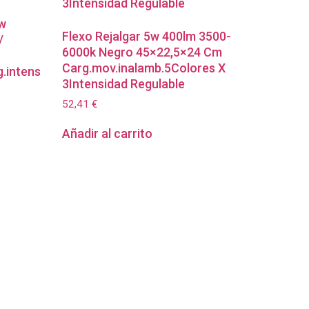
5w
Flexo Rejalgar 5w 400lm 3500-
/
6000k Negro 45×22,5×24 Cm
Carg.mov.inalamb.5Colores X
g.intens
3Intensidad Regulable
52,41
€
Añadir al carrito