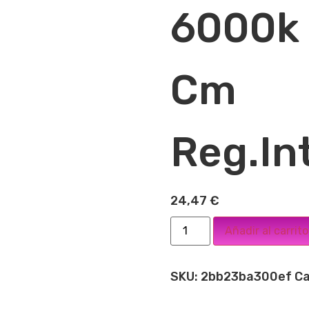
6000k
Cm
Reg.In
24,47
€
Añadir al carrito
SKU:
2bb23ba300ef
Ca