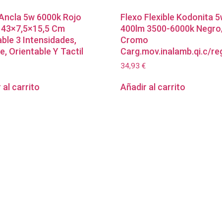
 Ancla 5w 6000k Rojo
Flexo Flexible Kodonita 
 43×7,5×15,5 Cm
400lm 3500-6000k Negro
ble 3 Intensidades,
Cromo
le, Orientable Y Tactil
Carg.mov.inalamb.qi.c/re
34,93
€
 al carrito
Añadir al carrito