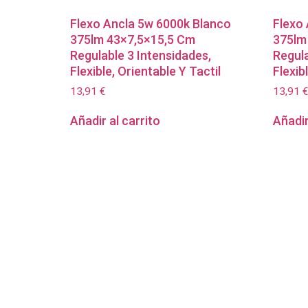
Flexo Ancla 5w 6000k Blanco
Flexo
375lm 43×7,5×15,5 Cm
375lm
Regulable 3 Intensidades,
Regula
Flexible, Orientable Y Tactil
Flexib
13,91
€
13,91
€
Añadir al carrito
Añadir