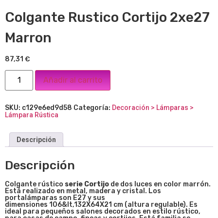
Colgante Rustico Cortijo 2xe27
Marron
87,31
€
Añadir al carrito
SKU:
c129e6ed9d58
Categoría:
Decoración > Lámparas >
Lámpara Rústica
Descripción
Descripción
Colgante rústico
serie Cortijo
de dos luces en color marrón.
Está realizado en metal, madera y cristal. Los
portalámparas son E27 y sus
dimensiones 106&lt,132X64X21 cm (altura regulable). Es
ideal para pequeños salones decorados en estilo rústico,