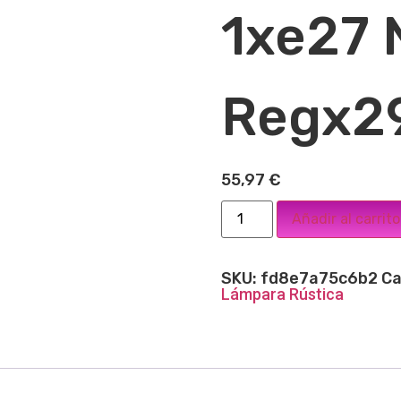
1xe27 
Regx2
55,97
€
Añadir al carrito
SKU:
fd8e7a75c6b2
Ca
Lámpara Rústica