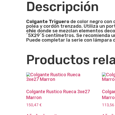
Descripción
Colgante Triguero
de color negro con 
polea y cordón trenzado. Utiliza un por
chic
donde se mezclan elementos decor
´5X29´5 centímetros. Se recomienda 
Puede completar la serie con lámpara d
Productos rel
Colgante Rustico Rueca 3xe27
Colga
Marron
Marron
150,47
€
113,5