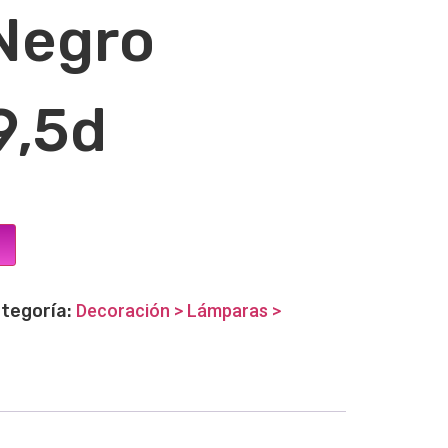
Negro
9,5d
tegoría:
Decoración > Lámparas >