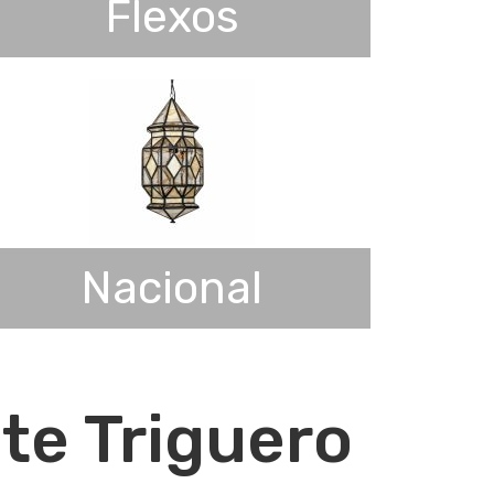
Flexos
Nacional
d
te Triguero