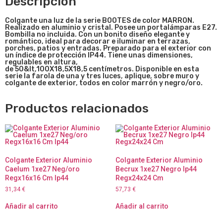
Descripción
Colgante una luz de la serie BOOTES
de
color MARRON.
Realizado en aluminio y cristal. Posee un portalámparas E27.
Bombilla no incluida. Con un bonito diseño elegante y
romántico, ideal para decorar e iluminar en terrazas,
porches, patios y entradas. Preparado para el exterior con
un índice de protección IP44. Tiene unas dimensiones,
regulables en altura,
de 50&lt,100X18,5X18,5 centímetros. Disponible en esta
serie la farola de una y tres luces, aplique, sobre muro y
colgante de exterior, todos en color marrón y negro/oro.
Productos relacionados
Colgante Exterior Aluminio
Colgante Exterior Aluminio
Caelum 1xe27 Neg/oro
Becrux 1xe27 Negro Ip44
Regx16x16 Cm Ip44
Regx24x24 Cm
31,34
€
57,73
€
Añadir al carrito
Añadir al carrito