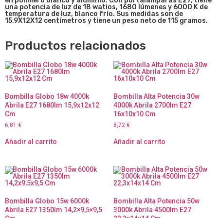
en polímero blanco y aluminio
. Con portalámparas E27, tiene
una potencia de luz de 18 watios, 1680 lúmenes y 6000 K de
temperatura de luz, blanco frío. Sus medidas son de
15,9X12X12 centímetros y tiene un peso neto de 115 gramos.
Productos relacionados
Bombilla Globo 18w 4000k
Bombilla Alta Potencia 30w
Abrila E27 1680lm 15,9x12x12
4000k Abrila 2700lm E27
Cm
16x10x10 Cm
6,81
€
8,72
€
Añadir al carrito
Añadir al carrito
Bombilla Globo 15w 6000k
Bombilla Alta Potencia 50w
Abrila E27 1350lm 14,2×9,5×9,5
3000k Abrila 4500lm E27