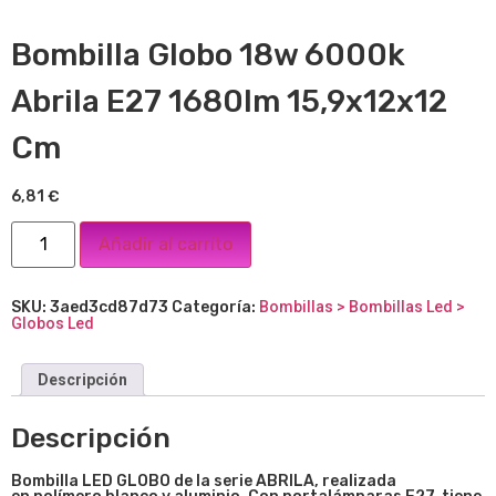
Bombilla Globo 18w 6000k
Abrila E27 1680lm 15,9x12x12
Cm
6,81
€
Añadir al carrito
SKU:
3aed3cd87d73
Categoría:
Bombillas > Bombillas Led >
Globos Led
Descripción
Descripción
Bombilla LED GLOBO de la serie ABRILA, realizada