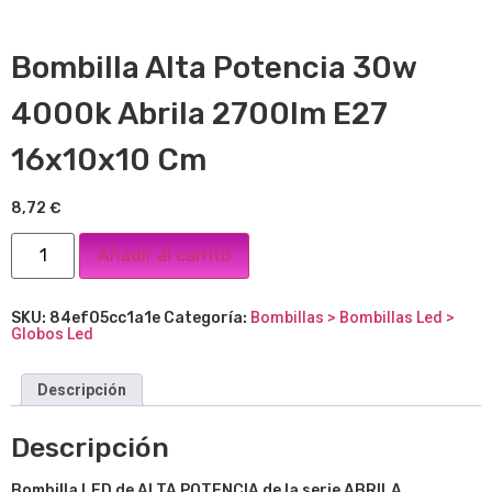
Bombilla Alta Potencia 30w
4000k Abrila 2700lm E27
16x10x10 Cm
8,72
€
Añadir al carrito
SKU:
84ef05cc1a1e
Categoría:
Bombillas > Bombillas Led >
Globos Led
Descripción
Descripción
Bombilla LED de ALTA POTENCIA de la serie ABRILA
,