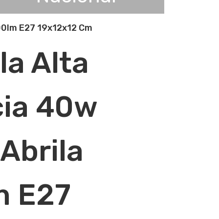
00lm E27 19x12x12 Cm
la Alta
ia 40w
Abrila
m E27