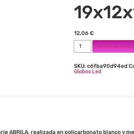
19x12
12,06
€
Añadir al carrito
SKU:
c6fba90d94ed
C
Globos Led
erie ABRILA
, realizada en policarbonato
blanco y me