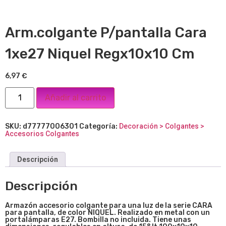
Arm.colgante P/pantalla Cara
1xe27 Niquel Regx10x10 Cm
6,97
€
Añadir al carrito
SKU:
d77777006301
Categoría:
Decoración > Colgantes >
Accesorios Colgantes
Descripción
Descripción
Armazón accesorio colgante para una luz de la serie CARA
para pantalla, de color NIQUEL. Realizado en metal con un
portalámparas E27. Bombilla no incluida. Tiene unas