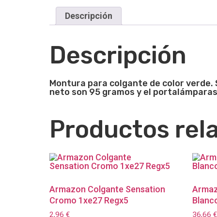
Descripción
Descripción
Montura para colgante de color verde. 
neto son 95 gramos y el portalámparas
Productos rel
Armazon Colgante Sensation
Armaz
Cromo 1xe27 Regx5
Blanc
2,96
€
36,66
€