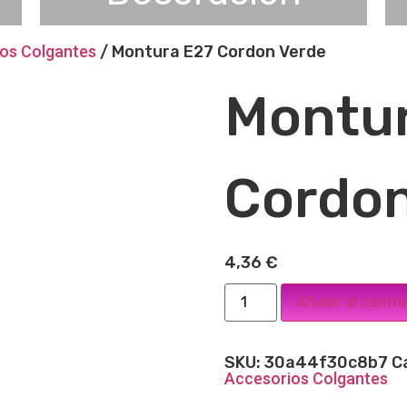
ios Colgantes
/ Montura E27 Cordon Verde
Montu
Cordon
4,36
€
Añadir al carrito
SKU:
30a44f30c8b7
C
Accesorios Colgantes