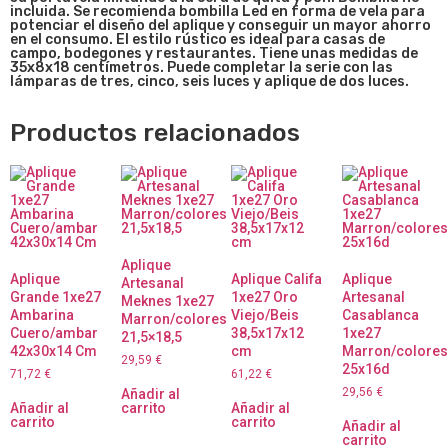
incluida. Se recomienda bombilla Led en forma de vela para
potenciar el diseño del aplique y conseguir un mayor ahorro
en el consumo. El estilo rústico es ideal para casas de
campo, bodegones y restaurantes. Tiene unas medidas de
35x8x18 centímetros. Puede completar la serie con las
lámparas de tres, cinco, seis luces y aplique de dos luces.
Productos relacionados
Aplique
Aplique
Aplique Califa
Aplique
Artesanal
Grande 1xe27
1xe27 Oro
Artesanal
Meknes 1xe27
Ambarina
Viejo/Beis
Casablanca
Marron/colores
Cuero/ambar
38,5x17x12
1xe27
21,5×18,5
42x30x14 Cm
cm
Marron/colores
29,59
€
25x16d
71,72
€
61,22
€
29,56
€
Añadir al
Añadir al
carrito
Añadir al
carrito
carrito
Añadir al
carrito