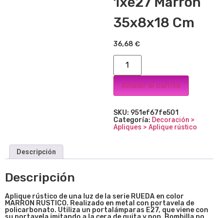
1xe27 Marron
35x8x18 Cm
36,68
€
Añadir al carrito
SKU:
951ef67fe501
Categoría:
Decoración >
Apliques > Aplique rústico
Descripción
Descripción
Aplique rústico de una luz de la serie RUEDA
en color
MARRON RUSTICO. Realizado en metal con portavela de
policarbonato. Utiliza un portalámparas E27, que viene con
su portavela imitando a la cera de quita y pon. Bombilla no