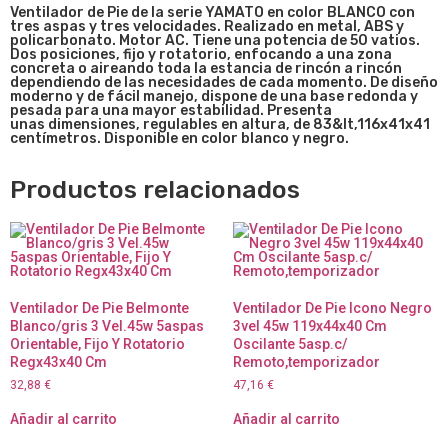
Ventilador de Pie de la serie YAMATO en color BLANCO con
tres aspas y tres velocidades. Realizado en metal, ABS y
policarbonato. Motor AC. Tiene una potencia de 50 vatios.
Dos posiciones, fijo y rotatorio, enfocando a una zona
concreta o aireando toda la estancia de rincón a rincón
dependiendo de las necesidades de cada momento. De diseño
moderno y de fácil manejo, dispone de una base redonda y
pesada para una mayor estabilidad. Presenta
unas dimensiones, regulables en altura, de 83&lt,116x41x41
centímetros. Disponible en color blanco y negro.
Productos relacionados
Ventilador De Pie Belmonte
Ventilador De Pie Icono Negro
Blanco/gris 3 Vel.45w 5aspas
3vel 45w 119x44x40 Cm
Orientable, Fijo Y Rotatorio
Oscilante 5asp.c/
Regx43x40 Cm
Remoto,temporizador
32,88
€
47,16
€
Añadir al carrito
Añadir al carrito