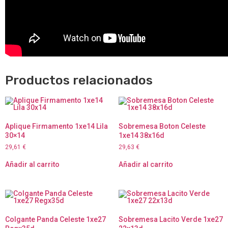
Productos relacionados
Aplique Firmamento 1xe14 Lila
Sobremesa Boton Celeste
30×14
1xe14 38x16d
29,61
€
29,63
€
Añadir al carrito
Añadir al carrito
Colgante Panda Celeste 1xe27
Sobremesa Lacito Verde 1xe27