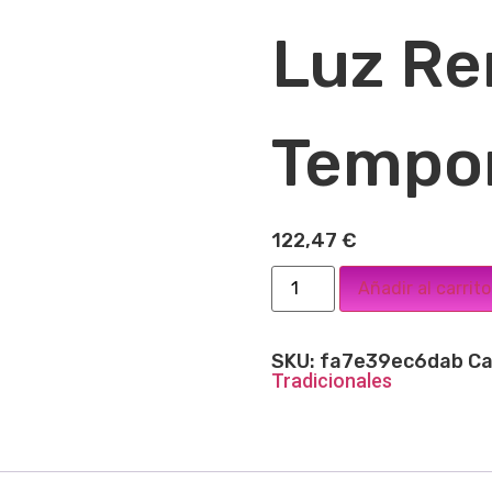
Luz Re
Tempor
122,47
€
Añadir al carrito
SKU:
fa7e39ec6dab
Ca
Tradicionales