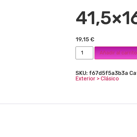
41,5×1
19,15
€
Añadir al carrito
SKU:
f67d5f5a3b3a
Ca
Exterior > Clásico