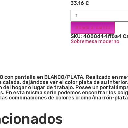
33,16
€
Añadir al carrito
SKU:
4088d44ff8a4
C
Sobremesa moderno
con pantalla en BLANCO/PLATA. Realizado en metal 
 calada, dejándose ver el color plata de su interi
n del hogar o lugar de trabajo. Posee un portalámpa
. En esta misma serie podemos encontrar los colg
n las combinaciones de colores cromo/marrón-plat
acionados