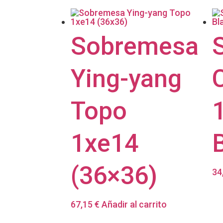
Sobremesa
Ying-yang
Topo
1xe14
(36×36)
34
67,15
€
Añadir al carrito