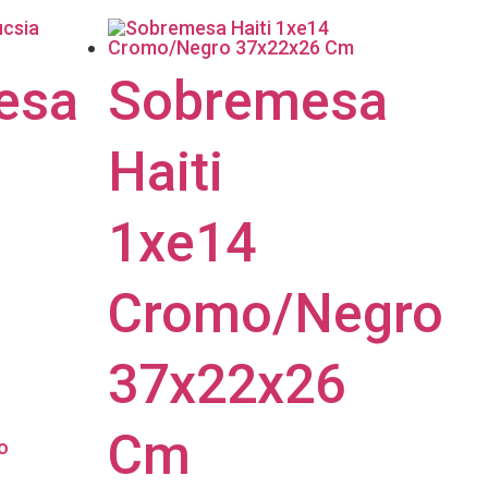
esa
Sobremesa
Haiti
1xe14
Cromo/Negro
37x22x26
Cm
o