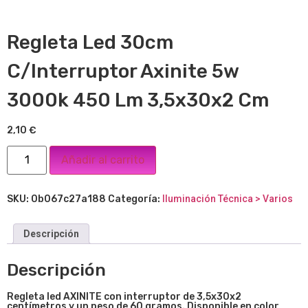
Regleta Led 30cm
C/Interruptor Axinite 5w
3000k 450 Lm 3,5x30x2 Cm
2,10
€
Añadir al carrito
SKU:
0b067c27a188
Categoría:
Iluminación Técnica > Varios
Descripción
Descripción
Regleta led AXINITE con interruptor de 3,5x30x2
centímetros y un peso de 60 gramos. Disponible en color