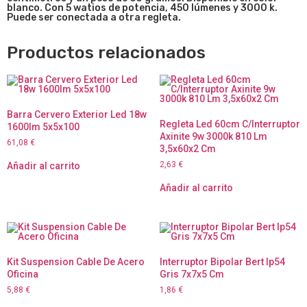
blanco. Con 5 watios de potencia, 450 lúmenes y 3000 k.
Puede ser conectada a otra regleta.
Productos relacionados
Barra Cervero Exterior Led 18w
Regleta Led 60cm C/Interruptor
1600lm 5x5x100
Axinite 9w 3000k 810 Lm
61,08
€
3,5x60x2 Cm
2,63
€
Añadir al carrito
Añadir al carrito
Kit Suspension Cable De Acero
Interruptor Bipolar Bert Ip54
Oficina
Gris 7x7x5 Cm
5,88
€
1,86
€