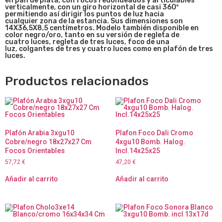
en pan de plata, con focos redondeados y articulables
verticalmente, con un giro horizontal de casi 360º
permitiendo así dirigir los puntos de luz hacia
cualquier zona de la estancia. Sus dimensiones son
14X36,5X8,5 centímetros. Modelo también disponible en
color negro/oro, tanto en su versión de regleta de
cuatro luces, regleta de tres luces, foco de una
luz,
colgantes de tres y cuatro luces
como en plafón de tres
luces.
Productos relacionados
Plafón Arabia 3xgu10
Plafon Foco Dali Cromo
Cobre/negro 18x27x27 Cm
4xgu10 Bomb. Halog.
Focos Orientables
Incl.14x25x25
57,72
€
47,20
€
Añadir al carrito
Añadir al carrito