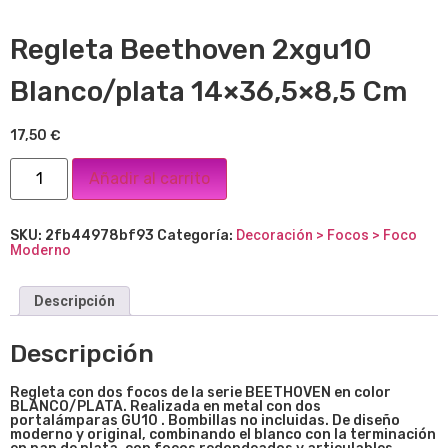
Regleta Beethoven 2xgu10
Blanco/plata 14×36,5×8,5 Cm
17,50
€
Añadir al carrito
SKU:
2fb44978bf93
Categoría:
Decoración > Focos > Foco
Moderno
Descripción
Descripción
Regleta con dos focos de la serie BEETHOVEN en color
BLANCO/PLATA. Realizada en metal con dos
portalámparas GU10 . Bombillas no incluidas. De diseño
moderno y original, combinando el blanco con la terminación