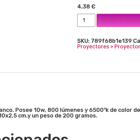
4,38
€
Añadir al carrito
SKU:
789f68b1e139
Ca
Proyectores > Proyector
anco. Posee 10w, 800 lúmenes y 6500ºk de color de l
x10x2,5
cm.
y un peso de 200 gramos.
acionados