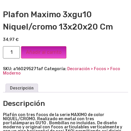
Plafon Maximo 3xgu10
Niquel/cromo 13x20x20 Cm
34,97
€
Añadir al carrito
SKU:
a160295271af
Categoría:
Decoración > Focos > Foco
Moderno
Descripción
Descripción
Plafón con tres focos de la serie MAXIMO de color
NIQUEL/CROMO. Realizado en metal con tres
portalámparas GU10 . Bombillas no incluidas. De diseño
moderno y original con focos articulables verticalmente y