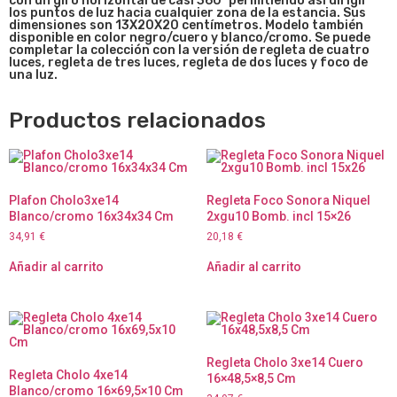
con un giro horizontal de casi 360º permitiendo así dirigir
los puntos de luz hacia cualquier zona de la estancia. Sus
dimensiones son 13X20X20 centímetros. Modelo también
disponible en color negro/cuero y blanco/cromo. Se puede
completar la colección con la versión de regleta de cuatro
luces, regleta de tres luces, regleta de dos luces y foco de
una luz.
Productos relacionados
Plafon Cholo3xe14
Regleta Foco Sonora Niquel
Blanco/cromo 16x34x34 Cm
2xgu10 Bomb. incl 15×26
34,91
€
20,18
€
Añadir al carrito
Añadir al carrito
Regleta Cholo 3xe14 Cuero
Regleta Cholo 4xe14
16×48,5×8,5 Cm
Blanco/cromo 16×69,5×10 Cm