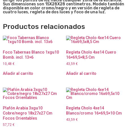
dirigir los puntos de luz hacia cualquier zona de la estancia.
Sus dimensiones son 15X28X28 centímetros. Modelo también
disponible en color cromo/negro y en versión de regleta de
cuatro luces, regleta de dos luces y foco de una luz.
Productos relacionados
Foco Tabernas Blanco 1xgu10
Regleta Cholo 4xe14 Cuero
Bomb. incl. 13×6
16×69,5×8,5 Cm
10,48
€
43,59
€
Añadir al carrito
Añadir al carrito
Plafón Arabia 3xgu10
Regleta Cholo 4xe14
Cobre/negro 18x27x27 Cm
Blanco/cromo 16×69,5×10 Cm
Focos Orientables
43,59
€
57,72
€