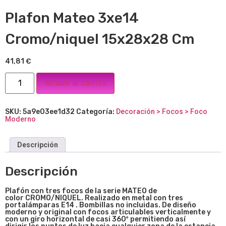
Plafon Mateo 3xe14
Cromo/niquel 15x28x28 Cm
41,81
€
Añadir al carrito
SKU:
5a9e03ee1d32
Categoría:
Decoración > Focos > Foco
Moderno
Descripción
Descripción
Plafón con tres focos de la serie MATEO de
color CROMO/NIQUEL. Realizado en metal con tres
portalámparas E14 . Bombillas no incluidas. De diseño
moderno y original con focos articulables verticalmente y
con un giro horizontal de casi 360º permitiendo así