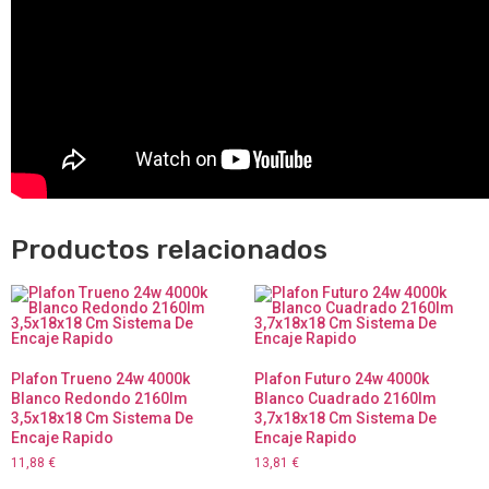
Productos relacionados
Plafon Trueno 24w 4000k
Plafon Futuro 24w 4000k
Blanco Redondo 2160lm
Blanco Cuadrado 2160lm
3,5x18x18 Cm Sistema De
3,7x18x18 Cm Sistema De
Encaje Rapido
Encaje Rapido
11,88
€
13,81
€