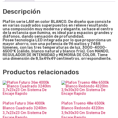
Descripción
Plafón serie LAVI
en color BLANCO
. De
diseño que consiste
en varias cuadrados superpuestos en relieve resultando
una composición muy moderna y elegante, se hace el centro
de la estancia
que ilumina, es ideal para espacios grandes y
diáfonos, dando sensación de profundidad.
Posee tecnología LED integrada
por lo que proporciona un
mayor ahorro, con una potencia de 96 watios y 7488
lúmenes, con las tres temperaturas de luz, 3000-4000-
6500ºK (cálido, blanco natural y blanco frío). Con MANDO,
REGULADOR DE INTENSIDAD y MEMORIA DE COLOR. Tiene
una
dimensión de 8,5x49x49 centímetros. orrespondiente.
Productos relacionados
Plafon Futuro 36w 4000k
Plafon Trueno 48w 6500k
Blanco Cuadrado 3240lm
Blanco Redondo 4320lm
3,7x23x23 Cm Sistema De
3,9x30x30 Cm Sistema De
Encaje Rapido
Encaje Rapido