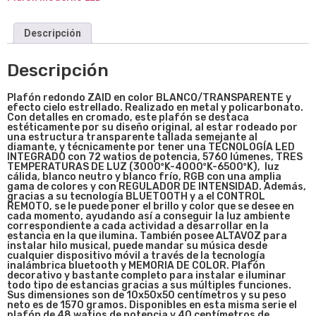
Descripción
Descripción
Pla
fón
redond
o ZAID
en color BLANCO/TRANSPARENTE y
efecto cielo estrellado. Realizado en metal y policarbonato.
Con detalles en cromado, este plafón se destaca
estéticamente por su diseño original, al estar rodeado por
una estructura transparente tallada semejante al
diamante, y técnicamente por tener una TECNOLOGÍA LED
INTEGRADO con 72 watios de potencia, 5760 lúmenes, TRES
TEMPERATURAS DE LUZ (3000ºK-4000ºK-6500ºK), luz
cálida, blanco neutro y blanco frío, RGB con una amplia
gama de colores y con REGULADOR DE INTENSIDAD. Además,
gracias a su tecnología BLUETOOTH y a el CONTROL
REMOTO, se le puede poner el brillo y color que se desee en
cada momento, ayudando así a conseguir la luz ambiente
correspondiente a cada actividad a desarrollar en la
estancia en la que ilumina. También posee ALTAVOZ para
instalar hilo musical, puede mandar su música desde
cualquier dispositivo móvil a través de la tecnología
inalámbrica bluetooth y MEMORIA DE COLOR. Plafón
decorativo y bastante completo para instalar e iluminar
todo tipo de estancias gracias a sus múltiples funciones.
Sus dimensiones son de 10
x50x50
centímetros y su peso
neto es de 1570 gramos. Disponibles en esta misma serie el
plafón de 48 watios de potencia y 40 centímetros de