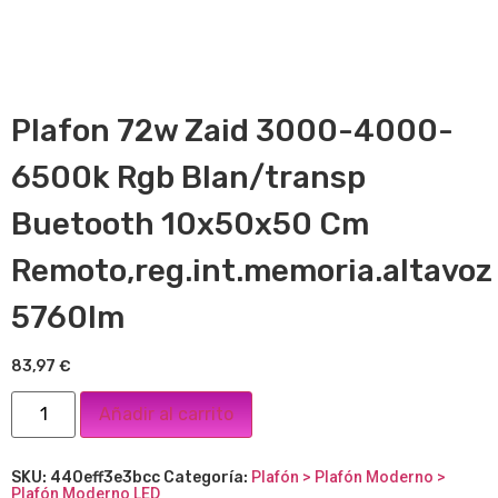
Plafon 72w Zaid 3000-4000-
6500k Rgb Blan/transp
Buetooth 10x50x50 Cm
Remoto,reg.int.memoria.altavoz
5760lm
83,97
€
Añadir al carrito
SKU:
440eff3e3bcc
Categoría:
Plafón > Plafón Moderno >
Plafón Moderno LED