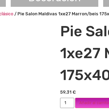
clásico
/ Pie Salon Maldivas 1xe27 Marron/beis 17
Pie Sa
1xe27 
175x4
59,31
€
Añadir al carrito