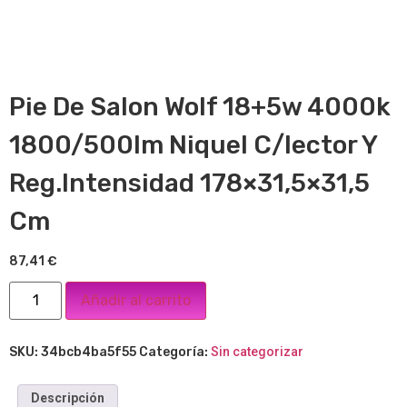
Pie De Salon Wolf 18+5w 4000k
1800/500lm Niquel C/lector Y
Reg.Intensidad 178×31,5×31,5
Cm
87,41
€
Añadir al carrito
SKU:
34bcb4ba5f55
Categoría:
Sin categorizar
Descripción