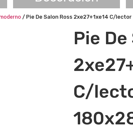
n moderno
/ Pie De Salon Ross 2xe27+1xe14 C/lecto
Pie De
2xe27
C/lect
180x2