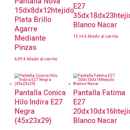
Pantalla Nova
E27
15dx8dx12htejido
35dx18dx23hteji
Plata Brillo
Blanco Nacar
Agarre
Mediante
13,14
€
Añadir al carrito
Pinzas
6,95
€
Añadir al carrito
Pantalla Conica
Pantalla Fatima
Hilo Indira E27
E27
Negra
20dx10dx16hteji
(45x23x29)
Blanco Nacar