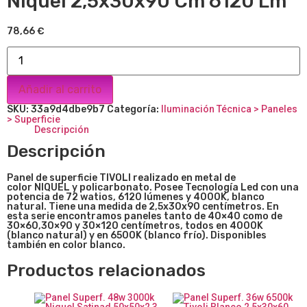
Niquel 2,5x30x90 Cm 6120 Lm
78,66
€
Añadir al carrito
SKU:
33a9d4dbe9b7
Categoría:
Iluminación Técnica > Paneles
> Superficie
Descripción
Descripción
Panel de superficie TIVOLI realizado en metal de
color NIQUEL y policarbonato. Posee Tecnología Led con una
potencia de 72 watios, 6120 lúmenes y 4000K, blanco
natural. Tiene una medida de 2,5x30x90 centímetros. En
esta serie encontramos paneles tanto de 40×40 como de
30×60,30×90 y 30×120 centímetros, todos en 4000K
(blanco natural) y en 6500K (blanco frío). Disponibles
también en color blanco.
Productos relacionados