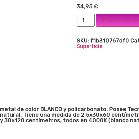
34,95
€
Añadir al carrito
SKU:
f1b310767df0
Ca
Superficie
n metal de color BLANCO y policarbonato. Posee Tec
natural. Tiene una medida de 2,5x30x60
centímetr
30×120 centímetros, todos en 4000K (blanco natur