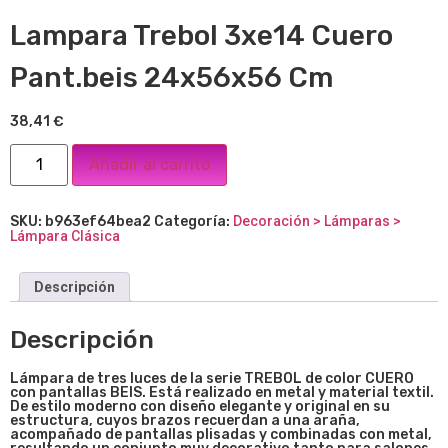
Lampara Trebol 3xe14 Cuero
Pant.beis 24x56x56 Cm
38,41
€
Añadir al carrito
SKU:
b963ef64bea2
Categoría:
Decoración > Lámparas >
Lámpara Clásica
Descripción
Descripción
Lámpara de tres luces de la
serie TREBOL
de color CUERO
con pantallas BEIS. Está realizado en metal y material textil.
De estilo moderno con diseño elegante y original en su
estructura, cuyos brazos recuerdan a una araña,
acompañado de pantallas plisadas y combinadas con metal,