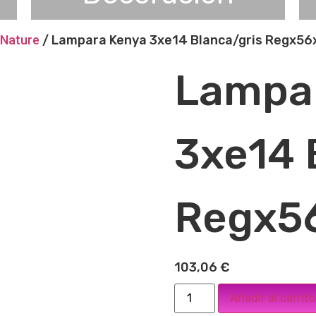
 Nature
/ Lampara Kenya 3xe14 Blanca/gris Regx5
Lampa
3xe14 
Regx5
103,06
€
Añadir al carrito