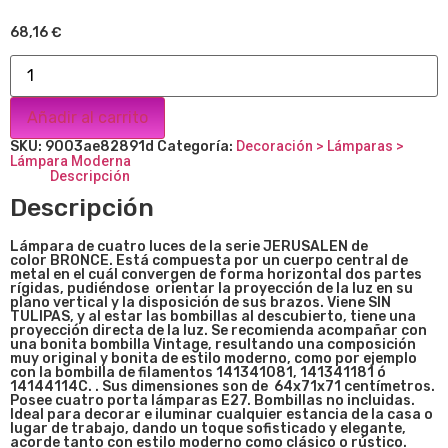
68,16
€
Añadir al carrito
SKU:
9003ae82891d
Categoría:
Decoración > Lámparas >
Lámpara Moderna
Descripción
Descripción
Lámpara de cuatr
o luces de la serie JERUSALEN de
color BRONCE. Está compuesta por un cuerpo central de
metal en el cuál convergen de forma horizontal dos partes
rígidas, pudiéndose orientar la proyección de la luz en su
plano vertical y la disposición de sus brazos.
Viene SIN
TULIPAS, y al estar las bombillas al descubierto, tiene una
proyección directa de la luz. Se recomienda acompañar con
una bonita bombilla Vintage, resultando una composición
muy original y bonita de estilo moderno, como por ejemplo
con la bombilla de filamentos 141341081, 141341181 ó
14144114C.
. Sus dimensiones son de
64x71x71
centímetros.
Posee cuatro porta lámparas E27. Bombillas no incluidas.
Ideal para decorar e iluminar cualquier estancia de la casa o
lugar de trabajo, dando un toque sofisticado y elegante,
acorde tanto con estilo moderno como clásico o rústico.