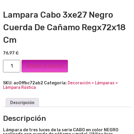
Lampara Cabo 3xe27 Negro
Cuerda De Cañamo Regx72x18
Cm
76,97
€
Añadir al carrito
SKU:
ac0ffbc72ab2
Categoría:
Decoración > Lámparas >
Lámpara Rústica
Descripción
Descripción
Lámpara de tres luces de la serie CABO e
n color NEGRO