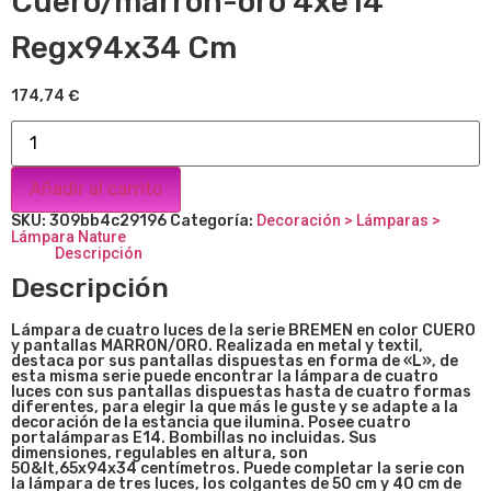
Cuero/marron-oro 4xe14
Regx94x34 Cm
174,74
€
Añadir al carrito
SKU:
309bb4c29196
Categoría:
Decoración > Lámparas >
Lámpara Nature
Descripción
Descripción
Lámpara de cuatro luces de la
serie BREMEN en color CUERO
y pantallas MARRON/ORO. Realizada en metal y textil,
destaca por sus pantallas dispuestas en forma de «L», de
esta misma serie puede encontrar la lámpara de cuatro
luces con sus pantallas dispuestas hasta de cuatro formas
diferentes, para elegir la que más le guste y se adapte a la
decoración de la estancia que ilumina. Posee cuatro
portalámparas E14. Bombillas no incluidas. Sus
dimensiones, regulables en altura, son
50&lt,65
x94x34
centímetros. Puede completar la serie con
la lámpara de tres luces, los colgantes de 50 cm y 40 cm de