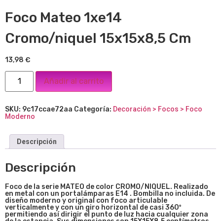
Foco Mateo 1xe14
Cromo/niquel 15x15x8,5 Cm
13,98
€
Añadir al carrito
SKU:
9c17ccae72aa
Categoría:
Decoración > Focos > Foco
Moderno
Descripción
Descripción
Foco de la serie MATEO de color CROMO/NIQUEL. Realizado
en metal con un portalámparas E14 . Bombilla no incluida. De
diseño moderno y original con foco articulable
verticalmente y con un giro horizontal de casi 360º
permitiendo así dirigir el punto de luz hacia cualquier zona