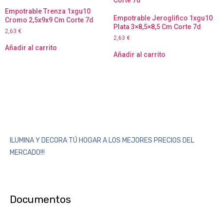
Empotrable Trenza 1xgu10
Empotrable Jeroglifico 1xgu10
Cromo 2,5x9x9 Cm Corte 7d
Plata 3×8,5×8,5 Cm Corte 7d
2,63
€
2,63
€
Añadir al carrito
Añadir al carrito
ILUMINA Y DECORA TÚ HOGAR A LOS MEJORES PRECIOS DEL
MERCADO!!!
Documentos