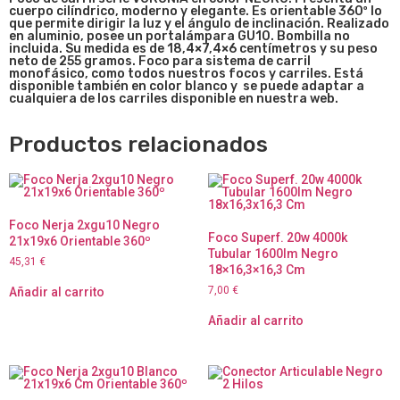
cuerpo cilíndrico, moderno y elegante. Es orientable 360º lo
que permite dirigir la luz y el ángulo de inclinación. Realizado
en aluminio, posee un portalámpara GU10. Bombilla no
incluida. Su medida es de
18,4×7,4×6 centímetros y su peso
neto de 255 gramos. Foco para sistema de carril
monofásico, como todos nuestros focos y carriles.
Está
disponible también en color blanco y
se puede adaptar a
cualquiera de los carriles disponible en nuestra web.
Productos relacionados
Foco Nerja 2xgu10 Negro
Foco Superf. 20w 4000k
21x19x6 Orientable 360º
Tubular 1600lm Negro
45,31
€
18×16,3×16,3 Cm
7,00
€
Añadir al carrito
Añadir al carrito