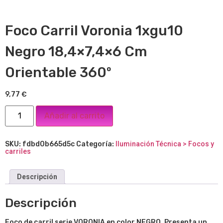
Foco Carril Voronia 1xgu10
Negro 18,4×7,4×6 Cm
Orientable 360º
9,77
€
Añadir al carrito
SKU:
fdbd0b665d5c
Categoría:
Iluminación Técnica > Focos y
carriles
Descripción
Descripción
Foco de carril serie VORONIA en color NEGRO. Presenta un