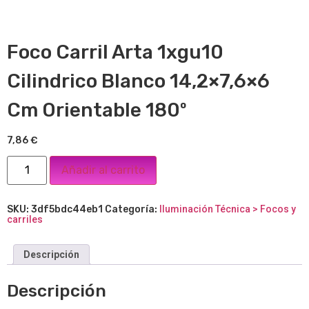
Foco Carril Arta 1xgu10
Cilindrico Blanco 14,2×7,6×6
Cm Orientable 180º
7,86
€
Añadir al carrito
SKU:
3df5bdc44eb1
Categoría:
Iluminación Técnica > Focos y
carriles
Descripción
Descripción