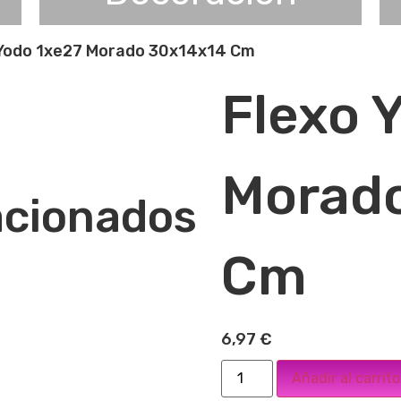
 Yodo 1xe27 Morado 30x14x14 Cm
Flexo 
Morad
acionados
Cm
6,97
€
Añadir al carrito