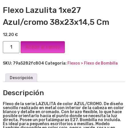
Flexo Lazulita 1xe27
Azul/cromo 38x23x14,5 Cm
12,20
€
Añadir al carrito
SKU:
79a5282fc804
Categoría:
Flexos > Flexo de Bombilla
Descripción
Descripción
Flexo de la serie LAZULITA de color AZUL/CROMO. De diseño
sencillo realizado en metal con interior de la cabeza en color
blanco y detalle en cromado. Con brazo flexible, lo que hace
posible orientarlo hacia el punto donde se necesita la luz
directa. Posee un portalámparas E27. Bombilla no incluida.
Es ideal para pequeños escritorios o mesillas. Modelo
también disponible en color rojo, negro, verde, rosa y en