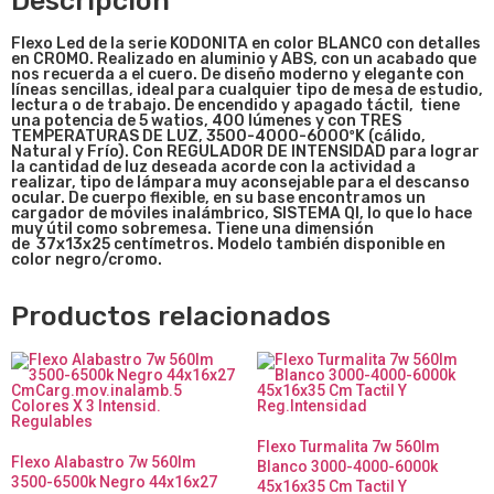
Descripción
Flexo Led de la serie KODONITA en color BLANCO con detalles
en CROMO. Realizado en aluminio y ABS, con un acabado que
nos recuerda a el cuero. De diseño moderno y elegante con
líneas sencillas, ideal para cualquier tipo de mesa de estudio,
lectura o de trabajo. De encendido y apagado táctil, tiene
una potencia de 5 watios, 400 lúmenes y con TRES
TEMPERATURAS DE LUZ, 3500-4000-6000ºK (cálido,
Natural y Frío). Con REGULADOR DE INTENSIDAD para lograr
la cantidad de luz deseada acorde con la actividad a
realizar, tipo de lámpara muy aconsejable para el descanso
ocular. De cuerpo flexible, en su base encontramos un
cargador de móviles inalámbrico, SISTEMA QI, lo que lo hace
muy útil como sobremesa. Tiene una dimensión
de 37x13x25 centímetros. Modelo también disponible en
color negro/cromo.
Productos relacionados
Flexo Turmalita 7w 560lm
Flexo Alabastro 7w 560lm
Blanco 3000-4000-6000k
3500-6500k Negro 44x16x27
45x16x35 Cm Tactil Y